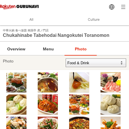
All
Culture
中華火鍋 食べ放題 南国亭 虎ノ門店
Chukahinabe Tabehodai Nangokutei Toranomon
Overview
Menu
Photo
Photo