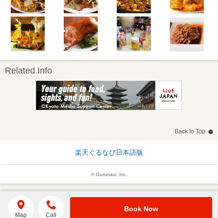
Related Info
Back to Top
楽天ぐるなび日本語版
© Gurunavi, Inc.
Book Now
Map
Call