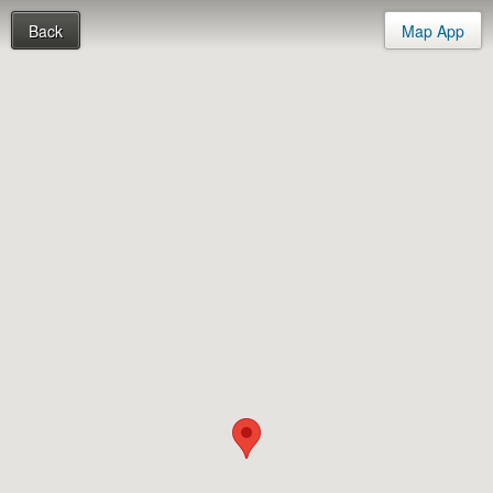
Back
Map App