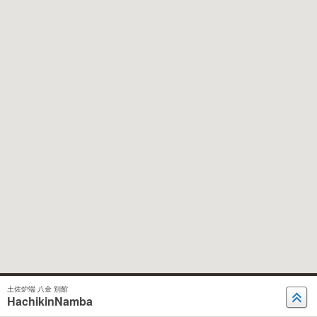
土佐炉端 八金 別館
HachikinNamba