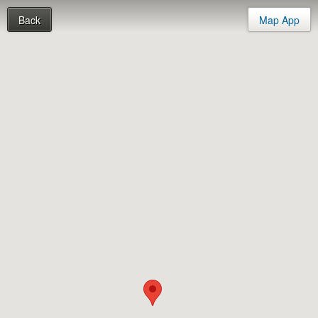
Back
Map App