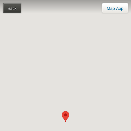
Back
Map App