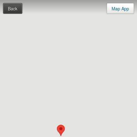
Back
Map App