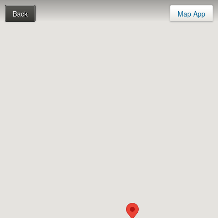
Back
Map App