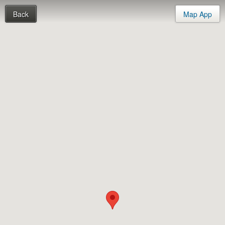
Back
Map App