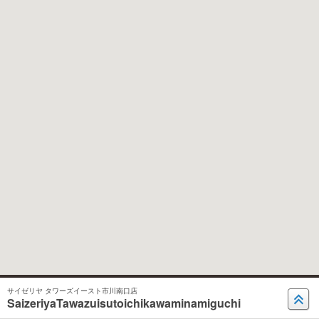
サイゼリヤ タワーズイースト市川南口店
SaizeriyaTawazuisutoichikawaminamiguchi