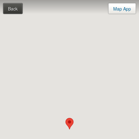
Back
Map App