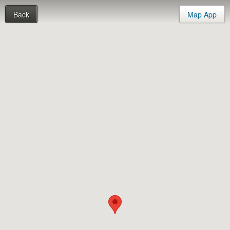
Back
Map App