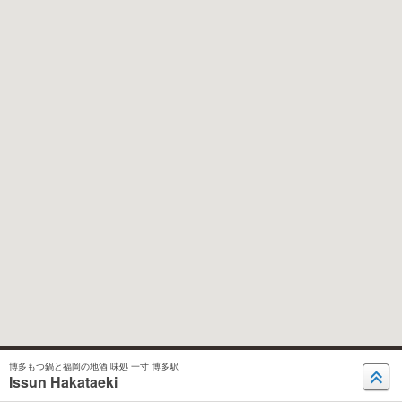
博多もつ鍋と福岡の地酒 味処 一寸 博多駅
Issun Hakataeki