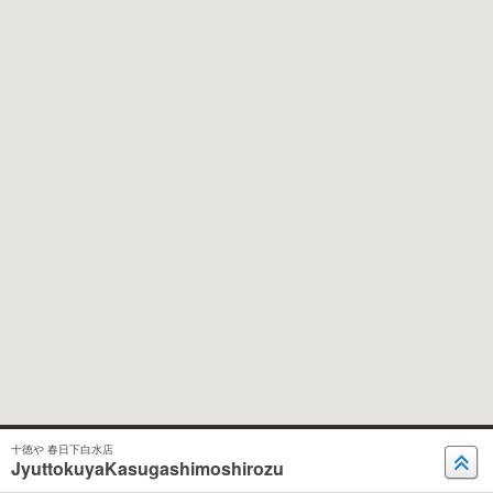
十徳や 春日下白水店
JyuttokuyaKasugashimoshirozu