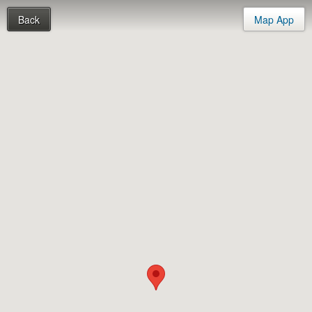
Back
Map App