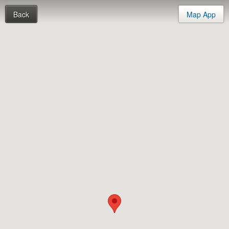
Back
Map App