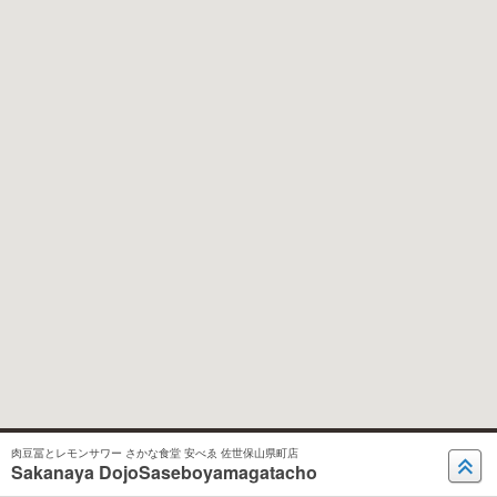
肉豆冨とレモンサワー さかな食堂 安べゑ 佐世保山県町店
Sakanaya DojoSaseboyamagatacho