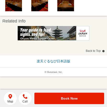
Related Info
Back to Top
楽天ぐるなび日本語版
© Gurunavi, Inc.
Book Now
Map
Call