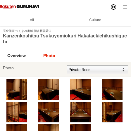
All
Culture
完全個室 つくよみ奥離 博多駅筑紫口
Kanzenkoshitsu Tsukuyomiokuri Hakataekichikushiguc
hi
Overview
Photo
Photo