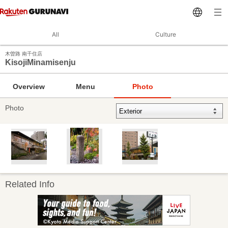
All
Culture
木曽路 南千住店
KisojiMinamisenju
Overview
Menu
Photo
Photo
Related Info