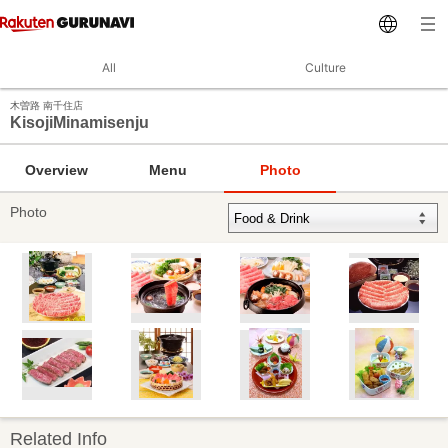
All
Culture
木曽路 南千住店
KisojiMinamisenju
Overview
Menu
Photo
Photo
Related Info