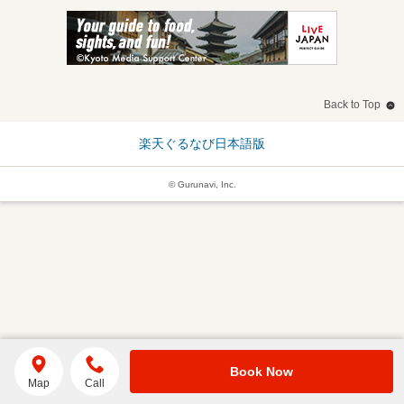
Back to Top
楽天ぐるなび日本語版
© Gurunavi, Inc.
Book Now
Map
Call