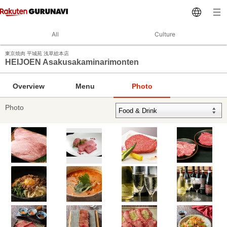
All
Culture
東京焼肉 平城苑 浅草総本店
HEIJOEN Asakusakaminarimonten
Overview
Menu
Photo
Photo