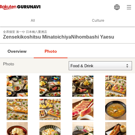
All
Culture
全席個室 湊一や 日本橋八重洲店
Zensekikoshitsu MinatoichiyaNihombashi Yaesu
Overview
Photo
Photo