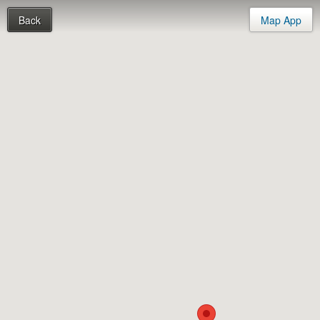
Back
Map App