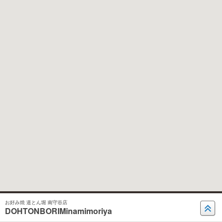
お好み焼 道とん堀 南守谷店
DOHTONBORIMinamimoriya