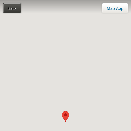
Back
Map App