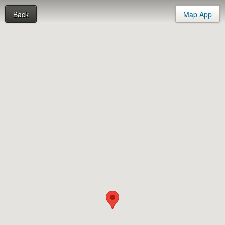
Back
Map App