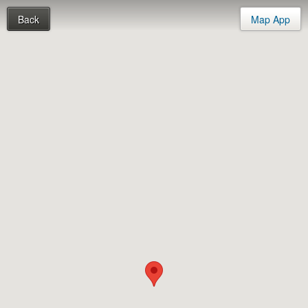
Back
Map App