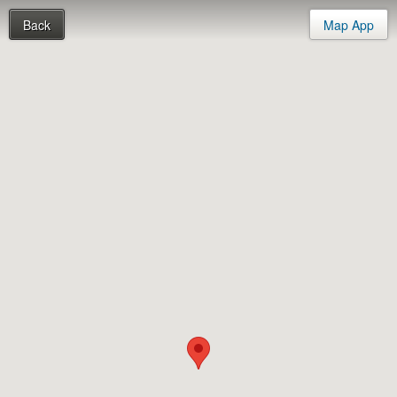
Back
Map App