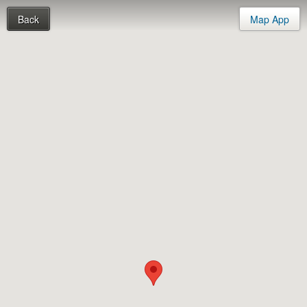
Back
Map App