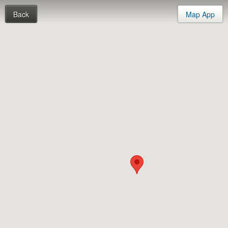
Back
Map App