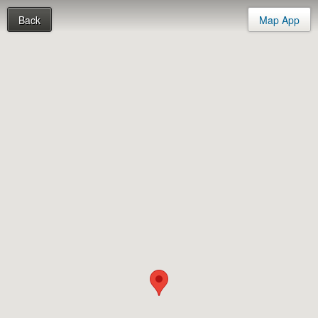
Back
Map App