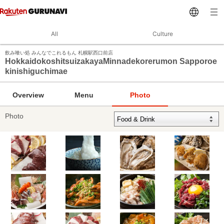
All
Culture
飲み喰い処 みんなでこれるもん 札幌駅西口前店
HokkaidokoshitsuizakayaMinnadekorerumon Sapporoe
kinishiguchimae
Overview
Menu
Photo
Photo