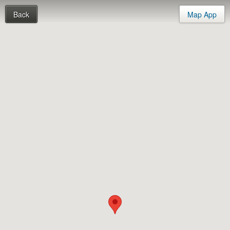
Back
Map App