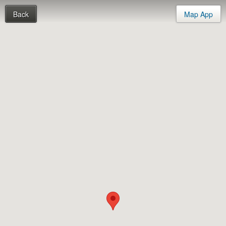
Back
Map App