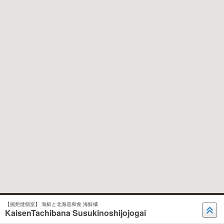
【掘炬燵個室】 海鮮と北海道和食 海鮮橘
KaisenTachibana Susukinoshijojogai