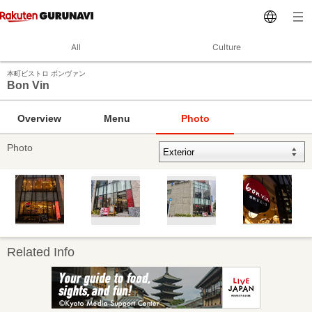
All
Culture
本町ビストロ ボンヴァン
Bon Vin
Overview
Menu
Photo
Photo
Related Info