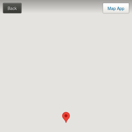
Back
Map App