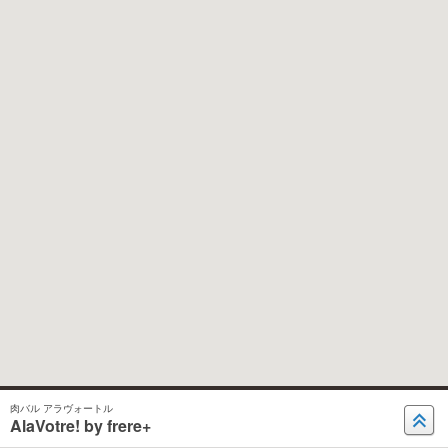
肉バル アラヴォートル
AlaVotre! by frere+