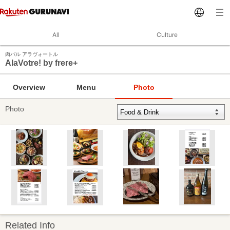
All
Culture
肉バル アラヴォートル
AlaVotre! by frere+
Overview
Menu
Photo
Photo
Related Info