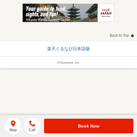
Back to Top
楽天ぐるなび日本語版
© Gurunavi, Inc.
Book Now
Map
Call