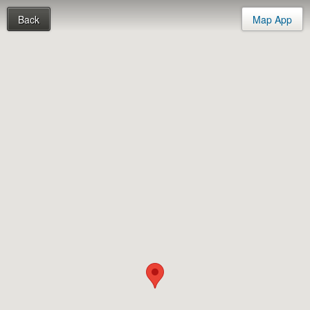
Back
Map App