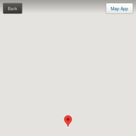
Back
Map App