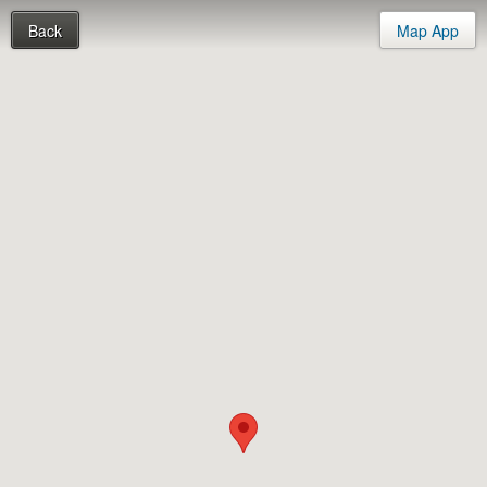
Back
Map App