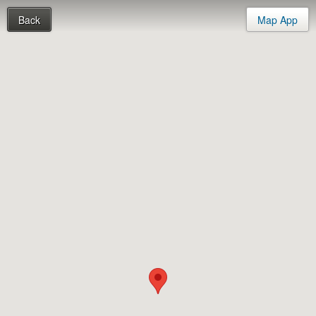
Back
Map App