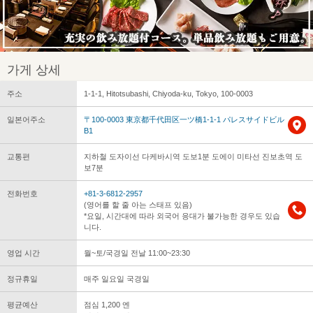
가게 상세
주소
1-1-1, Hitotsubashi, Chiyoda-ku, Tokyo, 100-0003
일본어주소
〒100-0003 東京都千代田区一ツ橋1-1-1 パレスサイドビル
B1
교통편
지하철 도자이선 다케바시역 도보1분 도에이 미타선 진보초역 도
보7분
전화번호
+81-3-6812-2957
(영어를 할 줄 아는 스태프 있음)
*요일, 시간대에 따라 외국어 응대가 불가능한 경우도 있습
니다.
영업 시간
월~토/국경일 전날 11:00~23:30
정규휴일
매주 일요일 국경일
평균예산
점심 1,200 엔