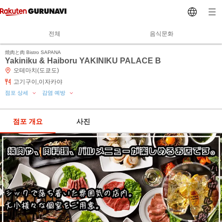
전체
음식문화
焼肉と肉 Bistro SAPANA
Yakiniku & Haiboru YAKINIKU PALACE B
오테마치(도쿄도)
고기구이,이자카야
점포 상세
감염 예방
점포 개요
사진