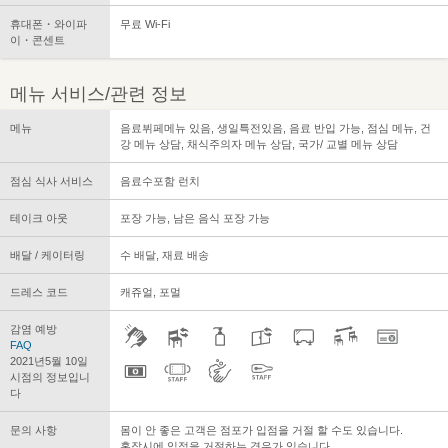
휴대폰・와이파
무료 Wi-Fi
이・콘센트
메뉴 서비스/관련 정보
메뉴
음료뷔페메뉴 있음, 생일특전있음, 음료 반입 가능, 점심 메뉴, 건
강 메뉴 상담, 채식주의자 메뉴 상담, 국가/ 교별 메뉴 상담
점심 식사 서비스
음료수포함 런치
테이크 아웃
포장 가능, 남은 음식 포장 가능
배달 / 케이터링
수 배달, 재료 배송
드레스 코드
캐쥬얼, 포멀
감염 예방
FAQ
2021년5월 10일
시점의 정보입니
다
문의 사항
몸이 안 좋은 고객은 점포가 입점을 거절 할 수도 있습니다.
혼잡시에 입점을 거절하는 경우가 있습니다.