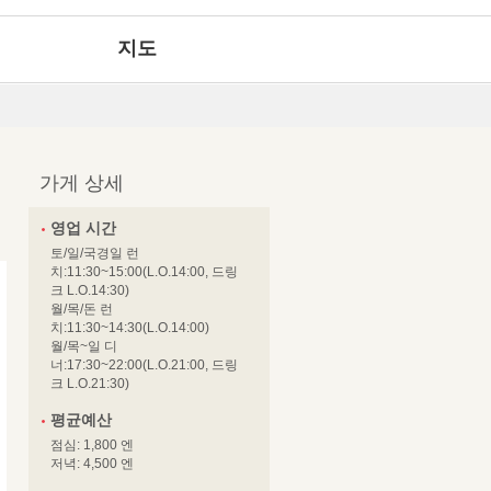
지도
가게 상세
영업 시간
토/일/국경일 런
치:11:30~15:00(L.O.14:00, 드링
크 L.O.14:30)
월/목/돈 런
치:11:30~14:30(L.O.14:00)
월/목~일 디
너:17:30~22:00(L.O.21:00, 드링
크 L.O.21:30)
평균예산
점심: 1,800 엔
저녁: 4,500 엔