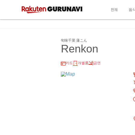
전체
음
旬味千菜 蓮こん
Renkon
카드
개별룸
금연