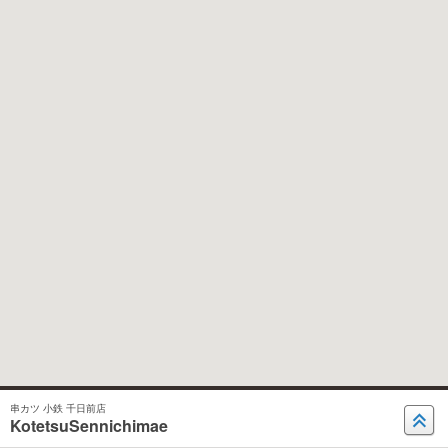
串カツ 小鉄 千日前店
KotetsuSennichimae