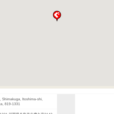
, Shimakuga, Itoshima-shi,
a, 819-1331