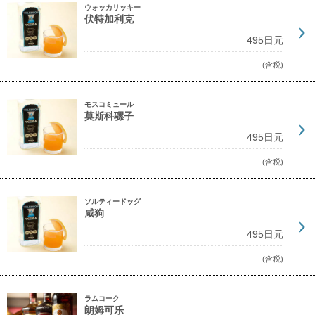
ウォッカリッキー
伏特加利克
495日元
(含税)
モスコミュール
莫斯科骡子
495日元
(含税)
ソルティードッグ
咸狗
495日元
(含税)
ラムコーク
朗姆可乐