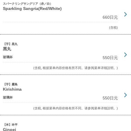
スパークリングサングリア（赤／白）
Sparkling Sangria(Red/White)
660日元
(含税)
【芋】黒丸
黑丸
玻璃杯
550日元
(含税, 根据菜单内容价格有所不同。请参阅菜单详细説明。)
【芋】霧島
Kirishima
玻璃杯
550日元
(含税, 根据菜单内容价格有所不同。请参阅菜单详细説明。)
【米】吟平
Ginpei