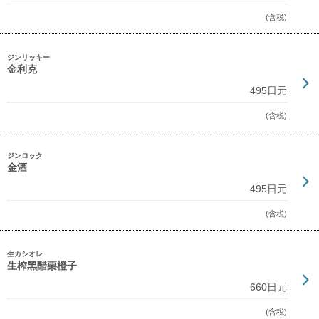
(含税)
ジンリッキー
金利克
495日元
(含税)
ジンロック
金酒
495日元
(含税)
生カシオレ
生榨黑醋栗橙子
660日元
(含税)