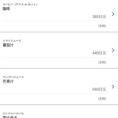
コーヒー（アイス or ホット）
咖啡
385日元
(含税)
トマトジュース
蕃茄汁
440日元
(含税)
マンゴージュース
芒果汁
550日元
(含税)
ジンジャーエール
姜汁汽水