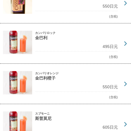
550日元
(含税)
カンパリロック
金巴利
495日元
(含税)
カンパリオレンジ
金巴利橙子
550日元
(含税)
スプモーニ
斯普莫尼
605日元