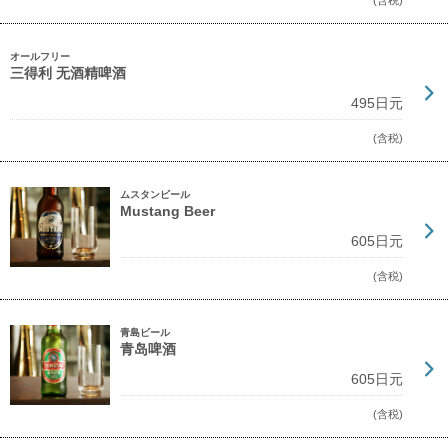
(含税)
オールフリー
三得利 无酒精啤酒
495日元
(含税)
ムスタンビール
Mustang Beer
605日元
(含税)
青島ビール
青岛啤酒
605日元
(含税)