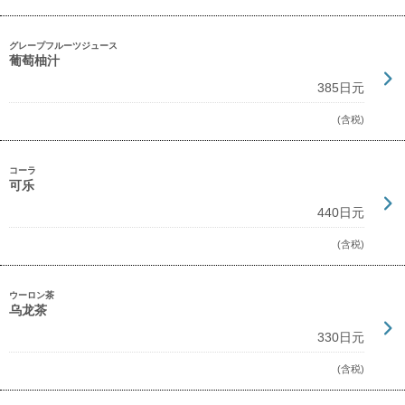
グレープフルーツジュース
葡萄柚汁
385日元
(含税)
コーラ
可乐
440日元
(含税)
ウーロン茶
乌龙茶
330日元
(含税)