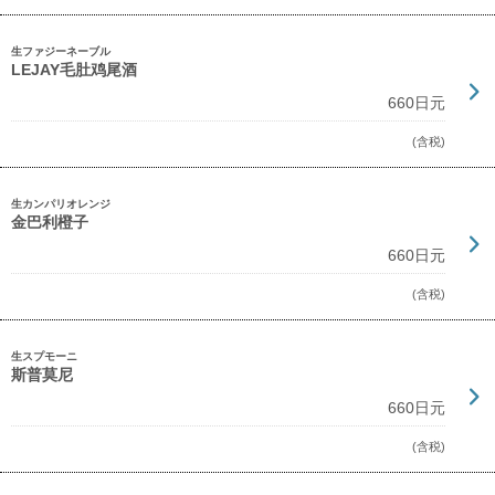
生ファジーネーブル
LEJAY毛肚鸡尾酒
660日元
(含税)
生カンパリオレンジ
金巴利橙子
660日元
(含税)
生スプモーニ
斯普莫尼
660日元
(含税)