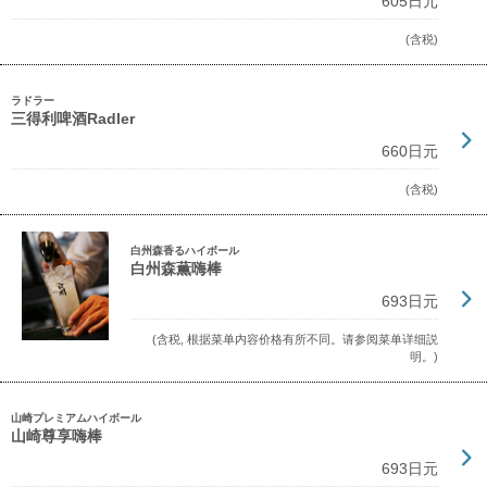
605日元
(含税)
ラドラー
三得利啤酒Radler
660日元
(含税)
白州森香るハイボール
白州森薫嗨棒
693日元
(含税, 根据菜单内容价格有所不同。请参阅菜单详细説
明。)
山崎プレミアムハイボール
山崎尊享嗨棒
693日元