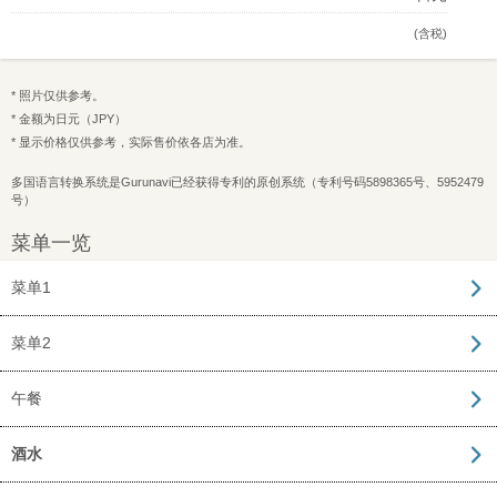
(含税)
* 照片仅供参考。
* 金额为日元（JPY）
* 显示价格仅供参考，实际售价依各店为准。
多国语言转换系统是Gurunavi已经获得专利的原创系统（专利号码5898365号、5952479
号）
菜单一览
菜单1
菜单2
午餐
酒水