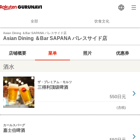
全部
饮食文化
Asian Dining ＆Bar SAPANA パレスサイド店
Asian Dining ＆Bar SAPANA パレスサイド店
店铺概要
菜单
照片
优惠券
酒水
ザ・プレミアム・モルツ
三得利顶级啤酒
550日元
(含税)
カールスバーグ
嘉士伯啤酒
550日元