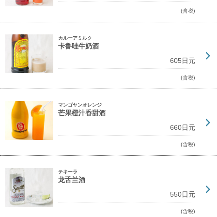
(含税)
カルーアミルク
卡鲁哇牛奶酒
605日元
(含税)
マンゴヤンオレンジ
芒果橙汁香甜酒
660日元
(含税)
テキーラ
龙舌兰酒
550日元
(含税)