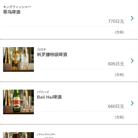
キングフィッシャー
翠鸟啤酒
770日元
(含税)
コロナ
科罗娜特级啤酒
605日元
(含税)
バリハイ
Bali Hai啤酒
660日元
(含税)
バーバーバー