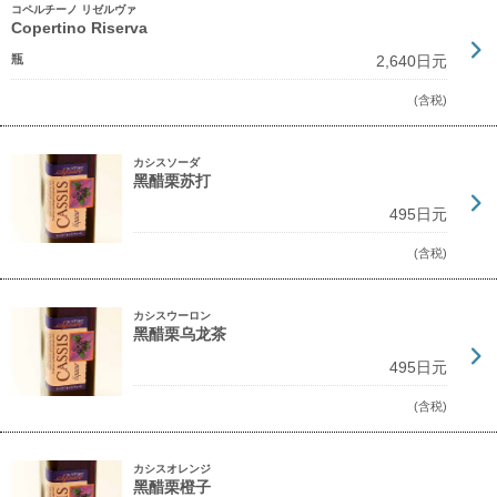
コペルチーノ リゼルヴァ
Copertino Riserva
瓶
2,640日元
(含税)
カシスソーダ
黑醋栗苏打
495日元
(含税)
カシスウーロン
黑醋栗乌龙茶
495日元
(含税)
カシスオレンジ
黑醋栗橙子