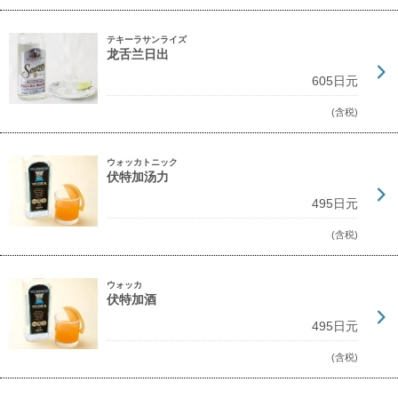
テキーラサンライズ
龙舌兰日出
605日元
(含税)
ウォッカトニック
伏特加汤力
495日元
(含税)
ウォッカ
伏特加酒
495日元
(含税)