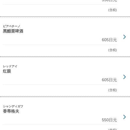
(含税)
ビアペチーノ
黑醋栗啤酒
605日元
(含税)
レッドアイ
红眼
605日元
(含税)
シャンディガフ
香蒂格夫
550日元