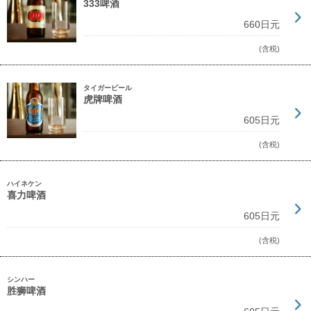
333啤酒
660日元
(含税)
タイガービール
虎牌啤酒
605日元
(含税)
ハイネケン
喜力啤酒
605日元
(含税)
シンハー
胜狮啤酒