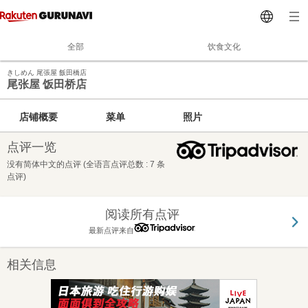
全部
饮食文化
きしめん 尾張屋 飯田橋店
尾张屋 饭田桥店
店铺概要
菜单
照片
点评一览
没有简体中文的点评 (全语言点评总数 : 7 条
点评)
阅读所有点评
最新点评来自
相关信息