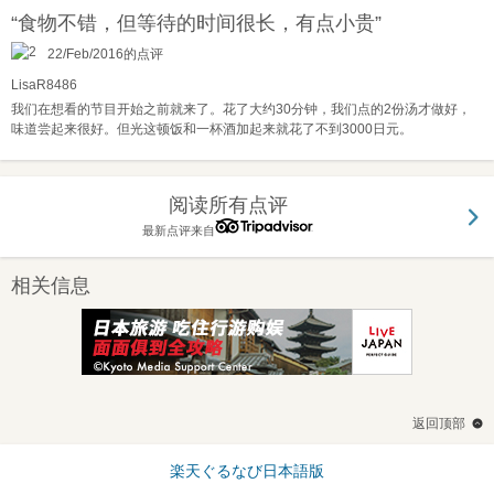
“食物不错，但等待的时间很长，有点小贵”
22/Feb/2016的点评
LisaR8486
我们在想看的节目开始之前就来了。花了大约30分钟，我们点的2份汤才做好，
味道尝起来很好。但光这顿饭和一杯酒加起来就花了不到3000日元。
阅读所有点评
最新点评来自
相关信息
返回顶部
楽天ぐるなび日本語版