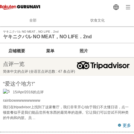
全部
饮食文化
ヤキニクバル NO MEAT，NO LIFE．2nd
ヤキニクバル NO MEAT，NO LIFE．2nd
店铺概要
菜单
照片
点评一览
简体中文的点评 (全语言点评总数 : 47 条点评)
“爱这个地方!”
15/Apr/2016的点评
rainbowwwwwwwwww
我们在tripadvisor上找到了这家餐厅，我们非常开心!由于我们不太懂日语，点一
顿套餐似乎是我们能品尝所有东西的最简单的选择。它让我们可以尝试不同种类
的牛肉和内脏。员
...
更多