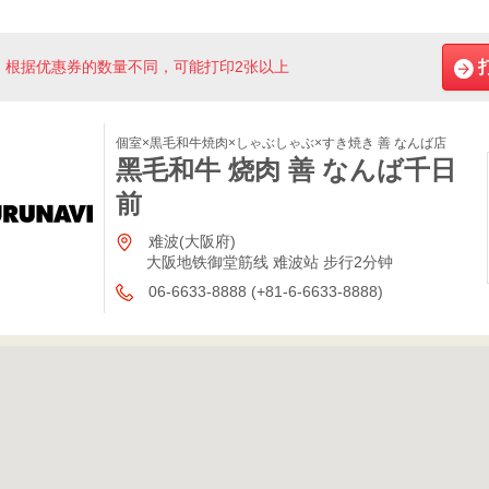
根据优惠券的数量不同，可能打印2张以上
個室×黒毛和牛焼肉×しゃぶしゃぶ×すき焼き 善 なんば店
黑毛和牛 烧肉 善 なんば千日
前
难波(大阪府)
大阪地铁御堂筋线 难波站 步行2分钟
06-6633-8888 (+81-6-6633-8888)