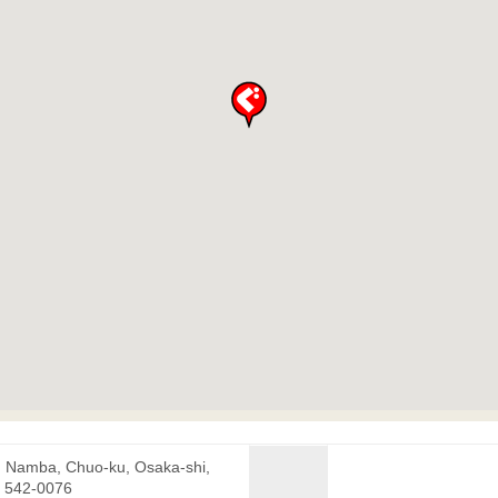
, Namba, Chuo-ku, Osaka-shi,
 542-0076