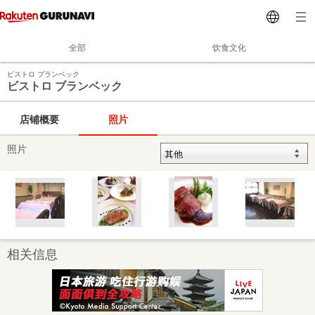
全部
饮食文化
ビストロ ブランベック
ビストロ ブランベック
店铺概要
照片
照片
相关信息