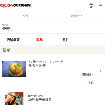
全部
饮食文化
錦寿し
锦寿し
店铺概要
菜单
照片
菜单
すし屋のコロッケ うにソース掛
其他 可乐饼
550日元
(含税)
創作寿司コース
10种握寿司拼盘