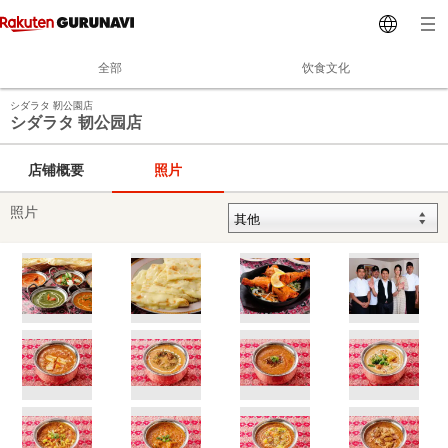
全部
饮食文化
シダラタ 靭公園店
シダラタ 韧公园店
店铺概要
照片
照片