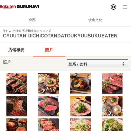
全部
饮食文化
牛たん 伊地知 五反田東急スクエア店
GYUUTAN'IJICHIGOTANDATOUKYUUSUKUEATEN
店铺概要
照片
照片