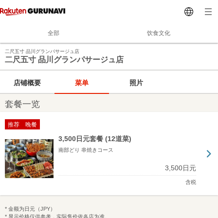
全部
饮食文化
二尺五寸 品川グランパサージュ店
二尺五寸 品川グランパサージュ店
店铺概要
菜单
照片
套餐一览
推荐 晚餐
3,500日元套餐 (12道菜)
南部どり 串焼きコース
3,500日元
含税
* 金额为日元（JPY）
* 显示价格仅供参考，实际售价依各店为准。