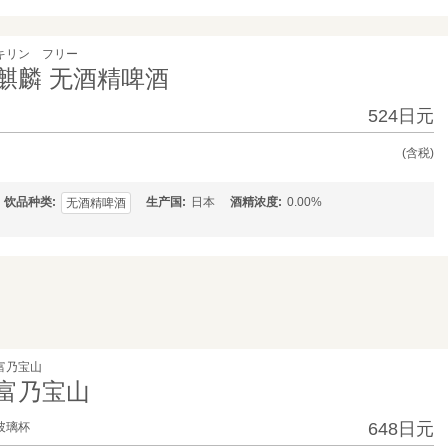
キリン フリー
麒麟 无酒精啤酒
524日元
(含税)
饮品种类
生产国
日本
酒精浓度
0.00%
无酒精啤酒
富乃宝山
富乃宝山
648日元
玻璃杯