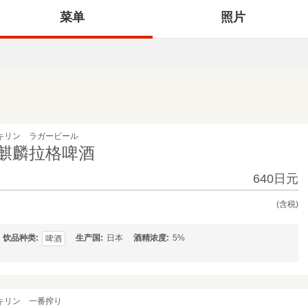
菜单
照片
キリン ラガービール
麒麟拉格啤酒
640日元
(含税)
饮品种类
生产国
日本
酒精浓度
5%
啤酒
キリン 一番搾り