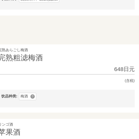
完熟あらごし梅酒
完熟粗滤梅酒
648日元
(含税)
梅酒
饮品种类
？
リンゴ酒
苹果酒