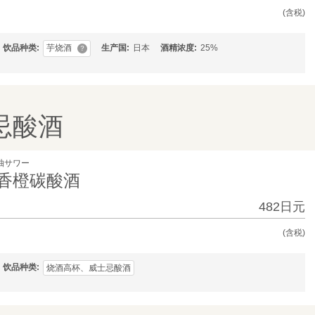
(含税)
芋烧酒
饮品种类
生产国
日本
酒精浓度
25%
？
忌酸酒
柚サワー
香橙碳酸酒
482日元
(含税)
饮品种类
烧酒高杯、威士忌酸酒