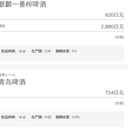
麒麟一番榨啤酒
620日元
2,880日元
酒壶
(含税)
饮品种类
生产国
日本
酒精浓度
5%
啤酒
青島ビール
青岛啤酒
724日元
(含税)
饮品种类
生产国
中国
酒精浓度
4.8%
啤酒