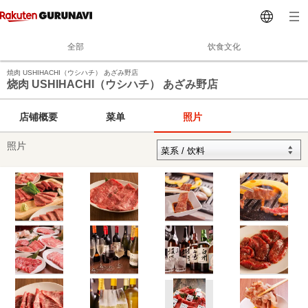
全部
饮食文化
焼肉 USHIHACHI（ウシハチ） あざみ野店
烧肉 USHIHACHI（ウシハチ） あざみ野店
店铺概要
菜单
照片
照片